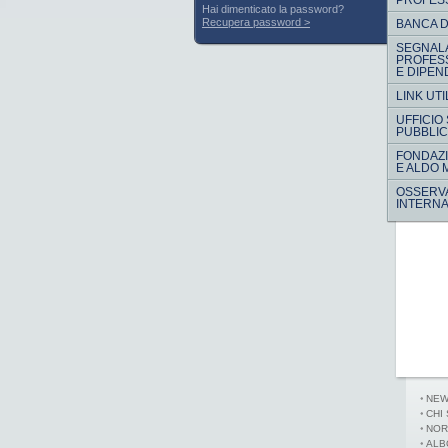
PROFES
Hai dimenticato la password?
Recupera password
BANCA D
SEGNALA
PROFESS
E DIPEN
LINK UTI
UFFICIO
PUBBLIC
FONDAZI
E ALDO 
OSSERV
INTERNA
NE
CHI
NOR
ALB