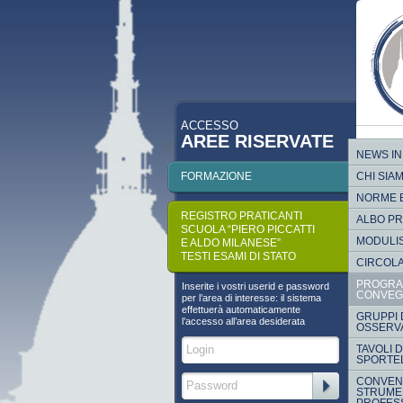
ACCESSO
AREE RISERVATE
p
NEWS IN
FORMAZIONE
CHI SIA
NORME 
REGISTRO PRATICANTI
ALBO P
SCUOLA “PIERO PICCATTI
MODULI
E ALDO MILANESE”
TESTI ESAMI DI STATO
CIRCOLA
PROGRA
Inserite i vostri userid e password
CONVEG
per l’area di interesse: il sistema
effettuerà automaticamente
GRUPPI 
l’accesso all’area desiderata
OSSERVA
TAVOLI 
SPORTEL
CONVENZ
STRUMEN