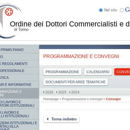
Nel sito
Ordine dei Dottori Commercialisti e d
di Torino
 PRIMO PIANO
PROGRAMMAZIONE E CONVEGNI
MO
E REGOLAMENTI
ROFESSIONALE
PROGRAMMAZIONE
CALENDARIO
CONVE
STICA
DOCUMENTI PER AREE TEMATICHE
RI E INFORMATIVE
MMAZIONE E
2026
2025
2024
NI
Homepage
>
Programmazione e convegni
>
Convegni
DI LAVORO E
TORI ISTITUZIONALI
DI LAVORO E
LI ISTITUZIONALI
Torna indietro
IONI ISTITUZIONALI E
TALI ALLA