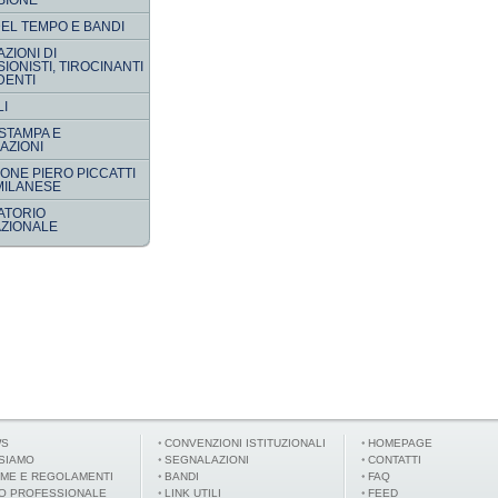
SIONE
EL TEMPO E BANDI
ZIONI DI
IONISTI, TIROCINANTI
DENTI
LI
 STAMPA E
AZIONI
ONE PIERO PICCATTI
MILANESE
ATORIO
ZIONALE
WS
CONVENZIONI ISTITUZIONALI
HOMEPAGE
 SIAMO
SEGNALAZIONI
CONTATTI
ME E REGOLAMENTI
BANDI
FAQ
O PROFESSIONALE
LINK UTILI
FEED